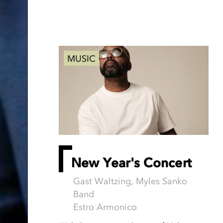
MUSIC
New Year's Concert
Gast Waltzing, Myles Sanko
Band
Estro Armonico