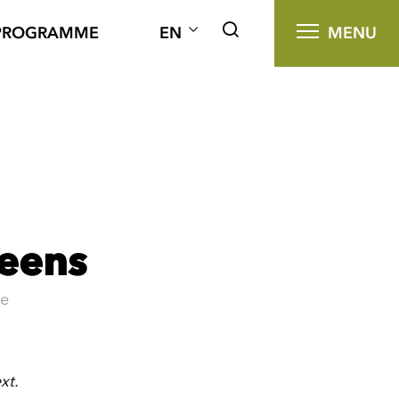
PROGRAMME
EN
MENU
eens
te
xt.