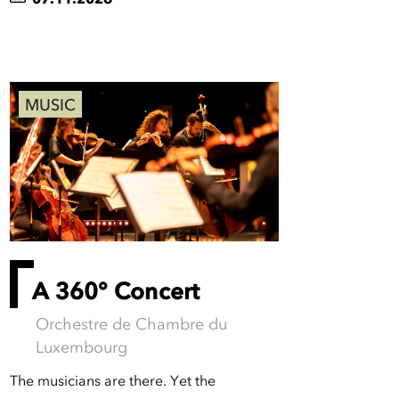
MUSIC
A 360° Concert
Orchestre de Chambre du
Luxembourg
The musicians are there. Yet the