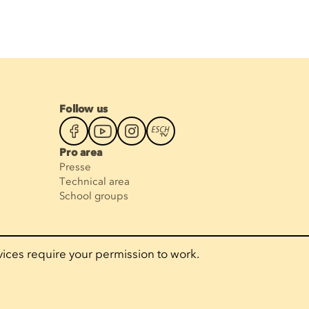
Follow us
Pro area
Presse
Technical area
School groups
vices require your permission to work.
Designed by
Developed by