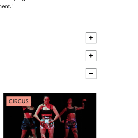
ent."
CIRCUS