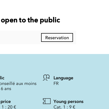
open to the public
Reservation
lic
Language
onseillé aux moins
FR
16 ans
 price
Young persons
 1 : 20 €
Cat. 1 : 9 €