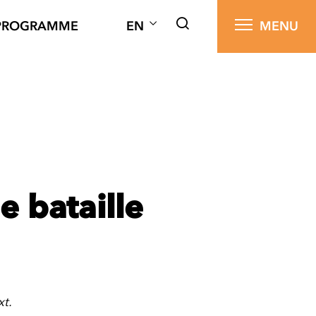
PROGRAMME
EN
MENU
e bataille
xt.