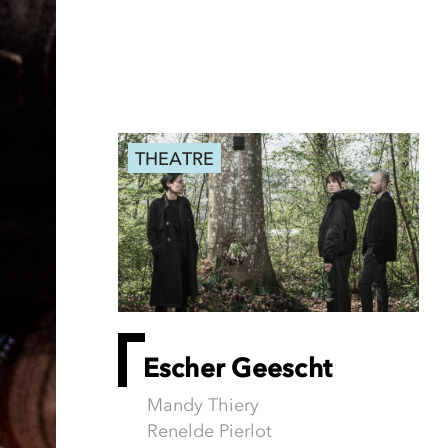
THEATRE
Escher Geescht
Mandy Thiery
Renelde Pierlot