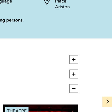
guage
Place
Ariston
ng persons
THEATRE