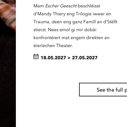
Mam
Escher Geescht
beschléisst
d’Mandy Thiery eng Trilogie iwwer en
Trauma, deen eng ganz Famill an d’Stëllt
stierzt. Nees emol gi mir dobäi
konfrontéiert mat engem direkten an
éierlechen Theater.
18.05.2027
>
27.05.2027
See the ful