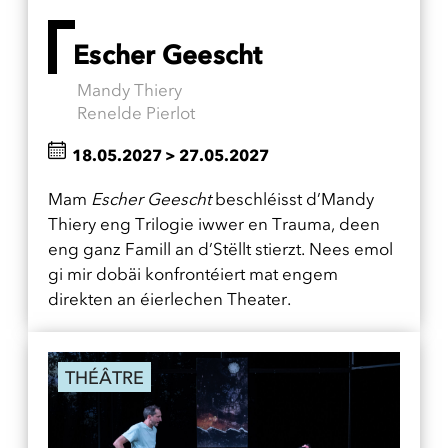
Escher Geescht
Mandy Thiery
Renelde Pierlot
18.05.2027
>
27.05.2027
Mam
Escher Geescht
beschléisst d’Mandy
Thiery eng Trilogie iwwer en Trauma, deen
eng ganz Famill an d’Stëllt stierzt. Nees emol
gi mir dobäi konfrontéiert mat engem
direkten an éierlechen Theater.
THÉÂTRE