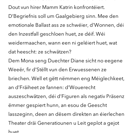
Dout vun hirer Mamm Katrin konfrontéiert.
D’Begriefnis soll um Gaalgebierg sinn. Mee den
emotionale Ballast ass ze schwéier, d’Wonnen, déi
den Inzestfall geschloen huet, ze déif. Wéi
weidermaachen, wann een ni geléiert huet, wat
dat heescht: ze schwätzen?
Dem Mona seng Duechter Diane sicht no eegene
Weeër, fir d’Stëllt vun den Erwuessenen ze
briechen. Well et gëtt nëmmen eng Méiglechkeet,
an d’Fräiheet ze fannen: d’Wouerecht
auszeschwätzen, déi d’Figuren als negativ Präsenz
ëmmer gespiert hunn, an esou de Geescht
lasszeginn, deen an dësem direkten an éierlechen
Theater dräi Generatiounen u Leit geplot a gejot
huet.