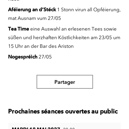
Aféierung an d’Stéck
1 Stonn virun all Opféierung,
mat Ausnam vum 27/05
Tea Time
eine Auswahl an erlesenen Tees sowie
süßen und herzhaften Köstlichkeiten am 23/05 um
15 Uhr an der Bar des Ariston
Nogespréich
27/05
Partager
Prochaines séances ouvertes au public