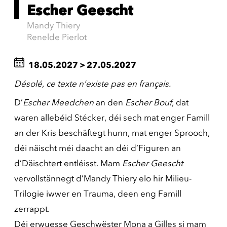
Escher Geescht
Mandy Thiery
Renelde Pierlot
18.05.2027
>
27.05.2027
Désolé, ce texte n’existe pas en français.
D’
Escher Meedchen
an den
Escher Bouf
, dat
waren allebéid Stécker, déi sech mat enger Famill
an der Kris beschäftegt hunn, mat enger Sprooch,
déi näischt méi daacht an déi d’Figuren an
d’Däischtert entléisst. Mam
Escher Geescht
vervollstännegt d’Mandy Thiery elo hir Milieu-
Trilogie iwwer en Trauma, deen eng Famill
zerrappt.
Déi erwuesse Geschwëster Mona a Gilles si mam