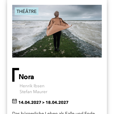
THÉÂTRE
Nora
Henrik Ibsen
Stefan Maurer
14.04.2027
>
18.04.2027
Das bürgerliche Leben als Falle und Ende