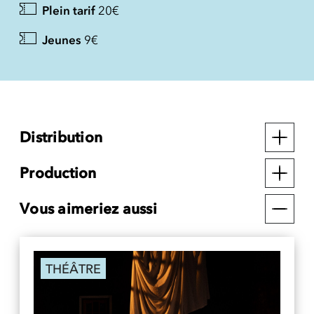
Plein tarif
20€
Jeunes
9€
Distribution
Production
Vous aimeriez aussi
THÉÂTRE