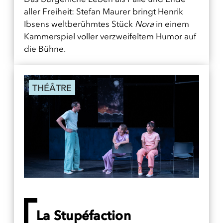
aller Freiheit: Stefan Maurer bringt Henrik
Ibsens weltberühmtes Stück
Nora
in einem
Kammerspiel voller verzweifeltem Humor auf
die Bühne.
THÉÂTRE
La Stupéfaction