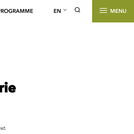
PROGRAMME
EN
MENU
rie
ext.