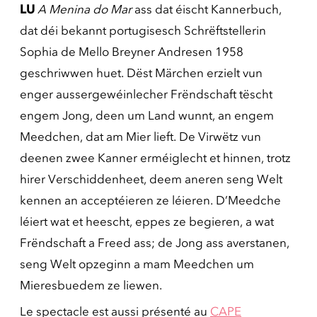
LU
A Menina do Mar
ass dat éischt Kannerbuch,
dat déi bekannt portugisesch Schrëftstellerin
Sophia de Mello Breyner Andresen 1958
geschriwwen huet. Dëst Märchen erzielt vun
enger aussergewéinlecher Frëndschaft tëscht
engem Jong, deen um Land wunnt, an engem
Meedchen, dat am Mier lieft. De Virwëtz vun
deenen zwee Kanner erméiglecht et hinnen, trotz
hirer Verschiddenheet, deem aneren seng Welt
kennen an acceptéieren ze léieren. D’Meedche
léiert wat et heescht, eppes ze begieren, a wat
Frëndschaft a Freed ass; de Jong ass averstanen,
seng Welt opzeginn a mam Meedchen um
Mieresbuedem ze liewen.
Le spectacle est aussi présenté au
CAPE