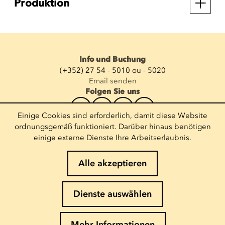
Produktion
Info und Buchung
(+352) 27 54 - 5010 ou - 5020
Email senden
Folgen Sie uns
Einige Cookies sind erforderlich, damit diese Website
Newsletter abonnieren
ordnungsgemäß funktioniert. Darüber hinaus benötigen
einige externe Dienste Ihre Arbeitserlaubnis.
E-Mail eingeben
Alle akzeptieren
Impressum
Dienste auswählen
Cookies-Richtlinie
Datenschutz
Mehr Informationen