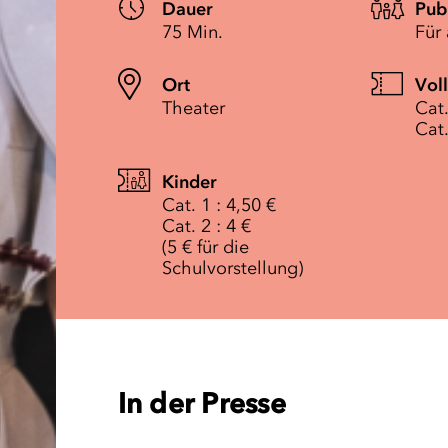
Dauer
Pub
75 Min.
Für 
Ort
Vol
Theater
Cat.
Cat.
Kinder
Cat. 1 : 4,50 €
Cat. 2 : 4 €
(5 € für die
Schulvorstellung)
In der Presse