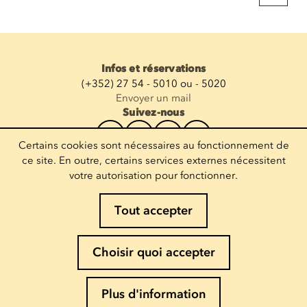
Infos et réservations
(+352) 27 54 - 5010 ou - 5020
Envoyer un mail
Suivez-nous
Certains cookies sont nécessaires au fonctionnement de
Recevoir la newsletter
ce site. En outre, certains services externes nécessitent
votre autorisation pour fonctionner.
Entrez votre mail
Tout accepter
Mentions légales
Choisir quoi accepter
Politique de Cookies
Politique de confidentialité
Plus d'information