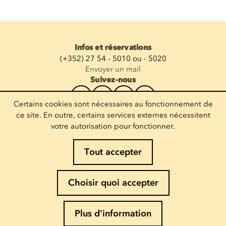
Infos et réservations
(+352) 27 54 - 5010 ou - 5020
Envoyer un mail
Suivez-nous
Certains cookies sont nécessaires au fonctionnement de
Recevoir la newsletter
ce site. En outre, certains services externes nécessitent
votre autorisation pour fonctionner.
Entrez votre mail
Tout accepter
Mentions légales
Choisir quoi accepter
Politique de Cookies
Politique de confidentialité
Plus d'information