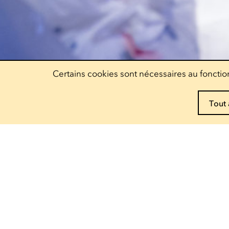
Certains cookies sont nécessaires au fonction
Tout 
Réservez vos pass !
Decouvrez nos offres
Escher Theater
Théâtre
— 122, rue de l'Alzette
4010 Esch-sur-Alzette