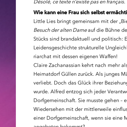
Désolé, ce texte n’existe pas en français.
Wie kann eine Frau sich selbst ermäch
Little Lies bringt gemeinsam mit der „B
Besuch der alten Dame
auf die Bühne de
Stücks sind brandaktuell und politisch:
Leidensgeschichte strukturelle Ungleich
riarchat mit dessen eigenen Waffen!
Claire Zachanassian kehrt nach mehr als
Heimatdorf Güllen zurück. Als junges Mäd
verliebt. Doch das Glück ihrer Beziehung
wurde. Alfred entzog sich jeder Verant
Dorfgemeinschaft. Sie musste gehen – er
Wiedersehen mit der mittlerweile einflu
einer Dorfgemeinschaft, wenn sie eine M
angeboten bekommt?