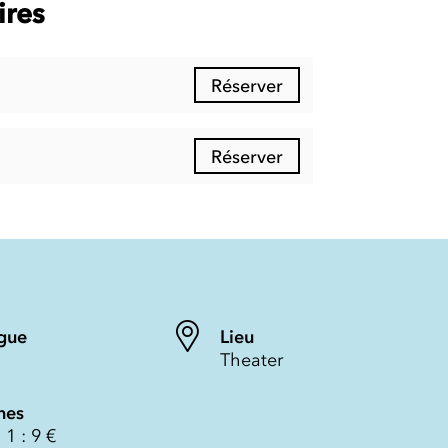
ires
Réserver
Réserver
gue
Lieu
Theater
nes
 1 : 9 €