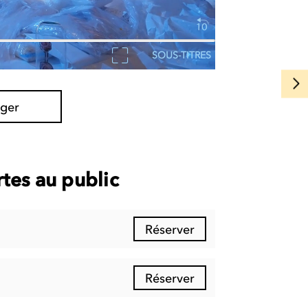
SOUS-TITRES
ager
tes au public
Réserver
Réserver