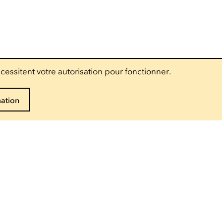
cessitent votre autorisation pour fonctionner.
mation
Suivez-nous
Accès pro
Presse
Espace technique