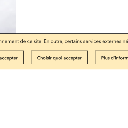
nement de ce site. En outre, certains services externes né
accepter
Choisir quoi accepter
Plus d'infor
Recevoir la newsletter
Entrez votre mail
Infos et réservations
(+352) 27 54 - 5010 ou - 5020
Envoyer un mail