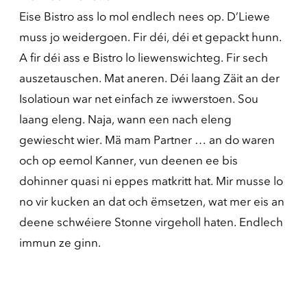
Eise Bistro ass lo mol endlech nees op. D’Liewe
muss jo weidergoen. Fir déi, déi et gepackt hunn.
A fir déi ass e Bistro lo liewenswichteg. Fir sech
auszetauschen. Mat aneren. Déi laang Zäit an der
Isolatioun war net einfach ze iwwerstoen. Sou
laang eleng. Naja, wann een nach eleng
gewiescht wier. Mä mam Partner … an do waren
och op eemol Kanner, vun deenen ee bis
dohinner quasi ni eppes matkritt hat. Mir musse lo
no vir kucken an dat och ëmsetzen, wat mer eis an
deene schwéiere Stonne virgeholl haten. Endlech
immun ze ginn.