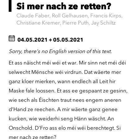
Si mer nach ze retten?
Claude Faber, Roll Gelhausen, Francis Kirps,
Christiane Kremer, Pierre Puth, Jay Schiltz
04.05.2021
+
05.05.2021
Sorry, there’s no English version of this text.
Et ass näischt méi wéi et war. Mir sinn net méi déi
selwecht Mënsche wéi virdrun. Dat wäerte mer
ganz kloer mierken, wann endlech all Leit hir
Maske fale loossen. Et ass ee gespaant ze gesinn,
wie sech als Éischten traut nees engem aneren
d’Hand ze reechen. A mir wäerte ganz genee
kucken, wie weiderhi seng Hänn wäscht. An
Onschold. D’Fro ass elo méi wéi berechtegt. Si
mer nach ze retten?