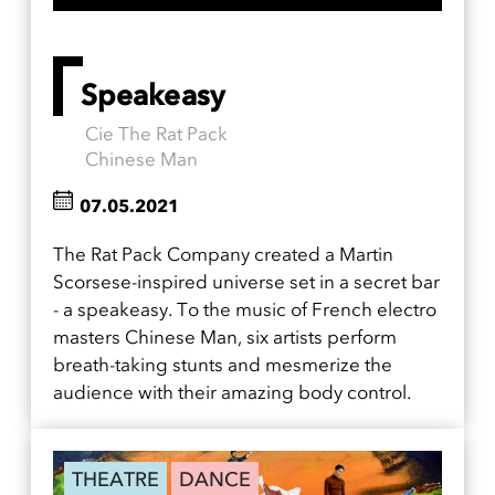
Speakeasy
Cie The Rat Pack
Chinese Man
07.05.2021
The Rat Pack Company created a Martin
Scorsese-inspired universe set in a secret bar
- a speakeasy. To the music of French electro
masters Chinese Man, six artists perform
breath-taking stunts and mesmerize the
audience with their amazing body control.
THEATRE
DANCE