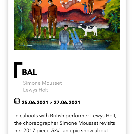
BAL
Simone Mousset
Lewys Holt
25.06.2021
>
27.06.2021
In cahoots with British performer Lewys Holt,
the choreographer Simone Mousset revisits
her 2017 piece
BAL
, an epic show about