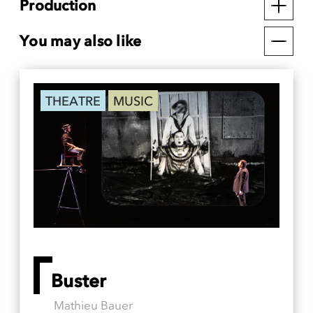
Production
You may also like
THEATRE
MUSIC
Buster
Mathieu Bauer