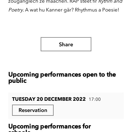
zougänglech ze maachen. RAP steet fir
Rythm and
Poetry
. A wat hu Kanner gär? Rhythmus a Poesie!
Share
Upcoming performances open to the
public
TUESDAY 20 DECEMBER 2022
17:00
Reservation
Upcoming performances for