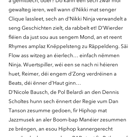
a gemittlech, oder? Do kann een sech zwar mol
gewalteg ieren, well wann d’Nikki mat senger
Clique lassleet, sech an d’Nikki Ninja verwandelt a
seng Geschichten zielt, da rabbelt et! D’Wierder
fléien da just sou aus sengem Mond, an et reent
Rhymes amplaz Knëppelsteng zu Räppeldeng. Säi
Flow ass witzeg an éierlech… einfach nëmmen
Ninja. Wuertspiller, wéi een se nach ni héieren
huet, Reimer, déi engem d’Zong verdréinen a
Beats, déi ënner d’Haut ginn…
D’Nicole Bausch, de Pol Belardi an den Dennis
Scholtes hunn sech ënnert der Regie vum Dan
Tanson zesumme gedoen, fir Hiphop mat
Jazzmusek an aler Boom-bap Manéier zesummen
ze bréngen, an esou Hiphop kannergerecht