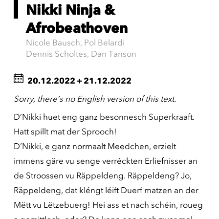
Nikki Ninja &
Afrobeathoven
Nicole Bausch, Pol Belardi
Dennis Scholtes, Dan Tanson
20.12.2022
+
21.12.2022
Sorry, there’s no English version of this text.
D’Nikki huet eng ganz besonnesch Superkraaft.
Hatt spillt mat der Sprooch!
D’Nikki, e ganz normaalt Meedchen, erzielt
immens gäre vu senge verréckten Erliefnisser an
de Stroossen vu Räppeldeng. Räppeldeng? Jo,
Räppeldeng, dat kléngt léift Duerf matzen an der
Mëtt vu Lëtzebuerg! Hei ass et nach schéin, roueg