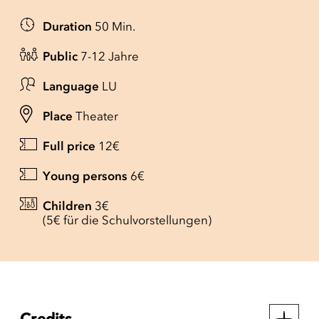
Duration
50 Min.
Public
7-12 Jahre
Language
LU
Place
Theater
Full price
12€
Young persons
6€
Children
3€
(5€ für die Schulvorstellungen)
Credits