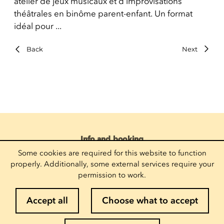
atelier de jeux musicaux et d’improvisations
théâtrales en binôme parent-enfant. Un format
idéal pour ...
Back
Next
Info and booking
(+352) 27 54 - 5010 ou - 5020
Some cookies are required for this website to function
Send an emai
properly. Additionally, some external services require your
Follow us
permission to work.
Accept all
Choose what to accept
Suscribe to the newsletter
Enter your email