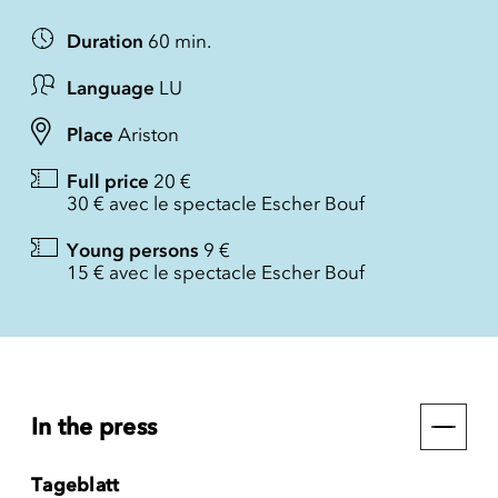
Duration
60 min.
Language
LU
Place
Ariston
Full price
20 €
30 € avec le spectacle Escher Bouf
Young persons
9 €
15 € avec le spectacle Escher Bouf
In the press
Tageblatt