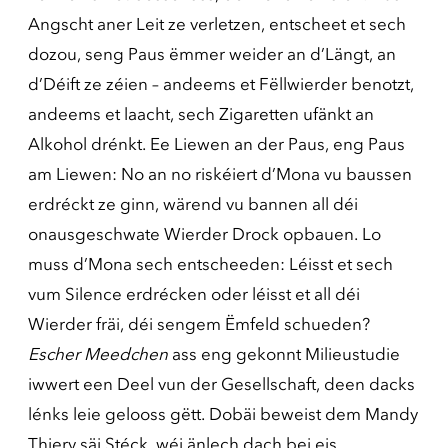
Angscht aner Leit ze verletzen, entscheet et sech
dozou, seng Paus ëmmer weider an d’Längt, an
d’Déift ze zéien – andeems et Fëllwierder benotzt,
andeems et laacht, sech Zigaretten ufänkt an
Alkohol drénkt. Ee Liewen an der Paus, eng Paus
am Liewen: No an no riskéiert d’Mona vu baussen
erdréckt ze ginn, wärend vu bannen all déi
onausgeschwate Wierder Drock opbauen. Lo
muss d’Mona sech entscheeden: Léisst et sech
vum Silence erdrécken oder léisst et all déi
Wierder fräi, déi sengem Ëmfeld schueden?
Escher Meedchen
ass eng gekonnt Milieustudie
iwwert een Deel vun der Gesellschaft, deen dacks
lénks leie gelooss gëtt. Dobäi beweist dem Mandy
Thiery säi Stéck, wéi änlech dach bei eis