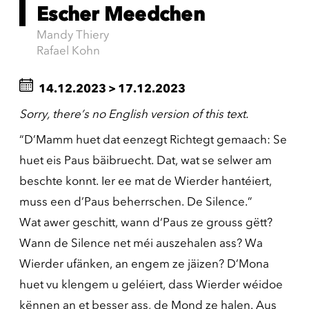
Escher Meedchen
Mandy Thiery
Rafael Kohn
14.12.2023
>
17.12.2023
Sorry, there’s no English version of this text.
“D’Mamm huet dat eenzegt Richtegt gemaach: Se
huet eis Paus bäibruecht. Dat, wat se selwer am
beschte konnt. Ier ee mat de Wierder hantéiert,
muss een d’Paus beherrschen. De Silence.”
Wat awer geschitt, wann d‘Paus ze grouss gëtt?
Wann de Silence net méi auszehalen ass? Wa
Wierder ufänken, an engem ze jäizen? D’Mona
huet vu klengem u geléiert, dass Wierder wéidoe
kënnen an et besser ass, de Mond ze halen. Aus