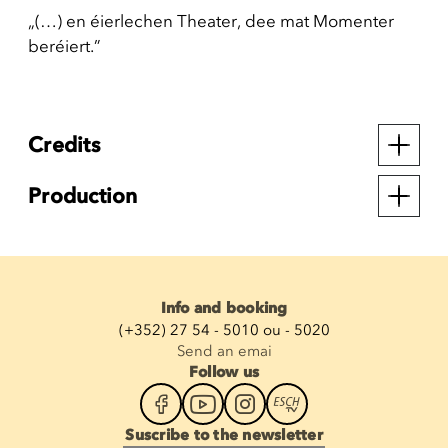
„(…) en éierlechen Theater, dee mat Momenter
beréiert.”
Credits
Production
Info and booking
(+352) 27 54 - 5010 ou - 5020
Send an emai
Follow us
Suscribe to the newsletter