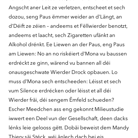
Angscht aner Leit ze verletzen, entscheet et sech
dozou, seng Paus ëmmer weider an d’Längt, an
d’Déift ze zéien – andeems et Fëllwierder benotzt,
andeems et laacht, sech Zigaretten ufänkt an
Alkohol drénkt. Ee Liewen an der Paus, eng Paus
am Liewen: No an no riskéiert d’Mona vu baussen
erdréckt ze ginn, wärend vu bannen all déi
onausgeschwate Wierder Drock opbauen. Lo
muss d’Mona sech entscheeden: Léisst et sech
vum Silence erdrécken oder léisst et all déi
Wierder fräi, déi sengem Ëmfeld schueden?
Escher Meedchen ass eng gekonnt Milieustudie
iwwert een Deel vun der Gesellschaft, deen dacks
lénks leie gelooss gëtt. Dobäi beweist dem Mandy
Thiery säi Stéck, wéi änlech dach bei eis