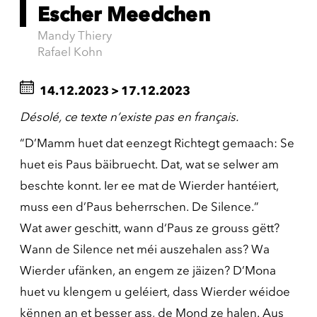
Escher Meedchen
Mandy Thiery
Rafael Kohn
14.12.2023
>
17.12.2023
Désolé, ce texte n’existe pas en français.
“D’Mamm huet dat eenzegt Richtegt gemaach: Se
huet eis Paus bäibruecht. Dat, wat se selwer am
beschte konnt. Ier ee mat de Wierder hantéiert,
muss een d’Paus beherrschen. De Silence.”
Wat awer geschitt, wann d‘Paus ze grouss gëtt?
Wann de Silence net méi auszehalen ass? Wa
Wierder ufänken, an engem ze jäizen? D’Mona
huet vu klengem u geléiert, dass Wierder wéidoe
kënnen an et besser ass, de Mond ze halen. Aus