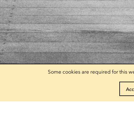
Some cookies are required for this we
Acc
Book your pass