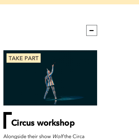
TAKE PART
Circus workshop
Alongside their show
Wolf
the Circa