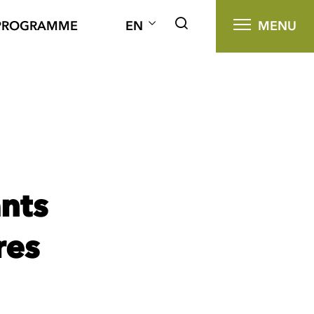
PROGRAMME
EN
MENU
ants
res