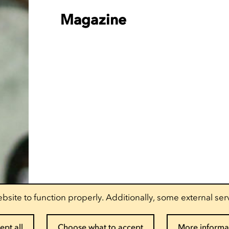
Magazine
bsite to function properly. Additionally, some external ser
ept all
Choose what to accept
More informa