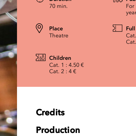
70 min.
For
yea
Place
Full
Theatre
Cat.
Cat.
Children
Cat. 1 : 4.50 €
Cat. 2 : 4 €
Credits
Production