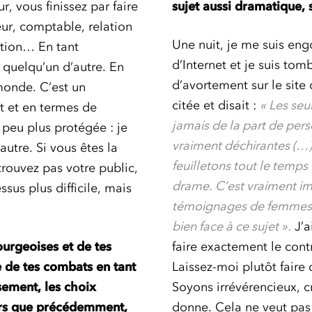
, vous finissez par faire
sujet aussi dramatique, 
ur, comptable, relation
Une nuit, je me suis eng
ction… En tant
d’Internet et je suis tom
e quelqu’un d’autre. En
d’avortement sur le sit
 monde. C’est un
citée et disait :
« Les se
nt et en termes de
jamais de la part de pers
 peu plus protégée : je
vraiment déchirantes (…).
utre. Si vous êtes la
feuilletons tout le temp
trouvez pas votre public,
drame. C’est vraiment im
ssus plus difficile, mais
témoignages de femmes qu
bien face à ce sujet ».
J’a
urgeoises et de tes
faire exactement le cont
e de tes combats en tant
Laissez-moi plutôt faire
ssement, les choix
Soyons irrévérencieux, c
lors que précédemment,
donne. Cela ne veut pas 