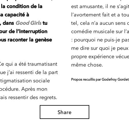
la condition de la
est amusante, il ne s’agi
a capacité à
l’avortement fait et a tou
s, dans
Good Girls
tu
tel, cela n’a aucun sens 
ur de l’Interruption
comédie musicale sur l’
ous raconter la genèse
: pourquoi ne puis-je pa
me dire sur quoi je peu
propre expérience vécue ?
Ce qui a été traumatisant
même chose.
e j’ai ressenti de la part
stigmatisation sociale
Propos recuillis par Godefroy Gordet
procédure. Après mon
ais ressentir des regrets.
Share