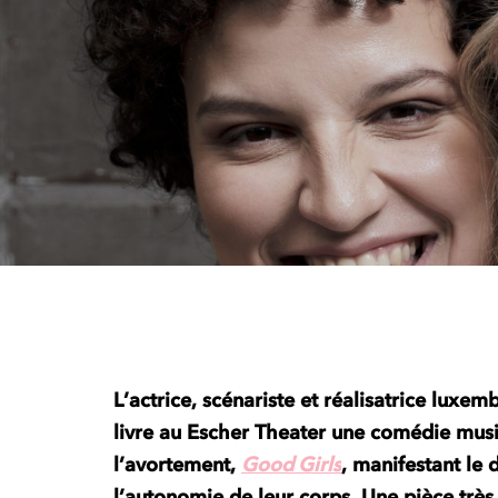
L’actrice, scénariste et réalisatrice luxe
livre au Escher Theater une comédie musi
l’avortement,
Good Girls
, manifestant le 
l’autonomie de leur corps. Une pièce très 