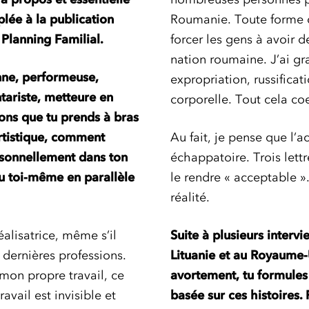
lée à la publication
Roumanie. Toute forme de
e Planning Familial.
forcer les gens à avoir d
nation roumaine. J’ai gra
nne, performeuse,
expropriation, russifica
tariste, metteure en
corporelle. Tout cela coe
ns que tu prends à bras
artistique, comment
Au fait, je pense que l’a
rsonnellement dans ton
échappatoire. Trois lett
tu toi-même en parallèle
le rendre « acceptable »
réalité.
éalisatrice, même s’il
Suite à plusieurs interv
 dernières professions.
Lituanie et au Royaume-
mon propre travail, ce
avortement, tu formule
vail est invisible et
basée sur ces histoires.