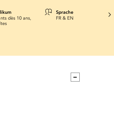
likum
Sprache
nts dès 10 ans,
FR & EN
ltes