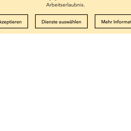
Arbeitserlaubnis.
akzeptieren
Dienste auswählen
Mehr Informa
Newsletter abonnieren
E-Mail eingeben
Info und Buchung
(+352) 27 54 - 5010 ou - 5020
Email senden
Saisonbroschüre als PDF