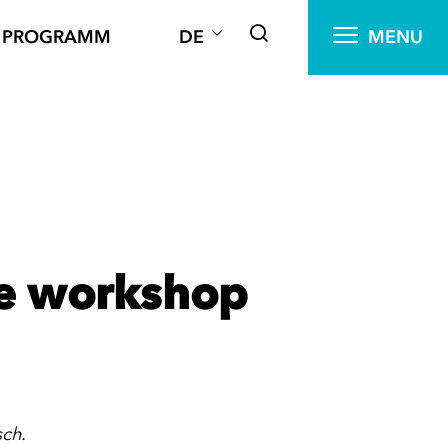
PROGRAMM
DE
MENU
re workshop
sch.