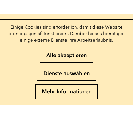
Einige Cookies sind erforderlich, damit diese Website
Info und Buchung
ordnungsgemäß funktioniert. Darüber hinaus benötigen
(+352) 27 54 - 5010 ou - 5020
einige externe Dienste Ihre Arbeitserlaubnis.
Email senden
Folgen Sie uns
Alle akzeptieren
Newsletter abonnieren
Dienste auswählen
E-Mail eingeben
Mehr Informationen
Impressum
Cookies-Richtlinie
Datenschutz