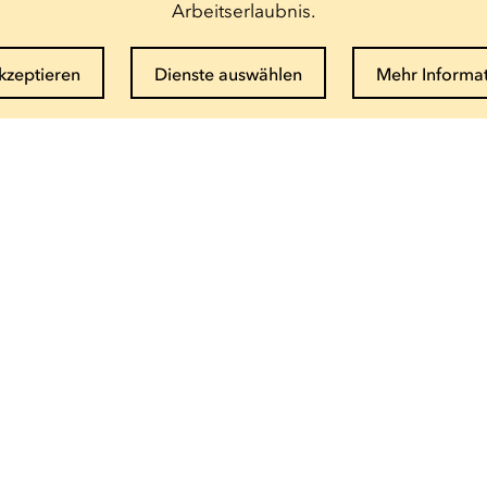
Arbeitserlaubnis.
akzeptieren
Dienste auswählen
Mehr Informa
Newsletter abonnieren
E-Mail eingeben
Info und Buchung
(+352) 27 54 - 5010 ou - 5020
Email senden
Saisonbroschüre als PDF