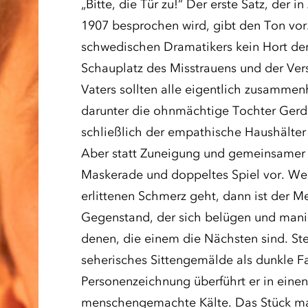
„Bitte, die Tür zu!“ Der erste Satz, der 
1907 besprochen wird, gibt den Ton vor.
schwedischen Dramatikers kein Hort de
Schauplatz des Misstrauens und der Ve
Vaters sollten alle eigentlich zusammenh
darunter die ohnmächtige Tochter Gerd
schließlich der empathische Haushälter
Aber statt Zuneigung und gemeinsamer 
Maskerade und doppeltes Spiel vor. We
erlittenen Schmerz geht, dann ist der Me
Gegenstand, der sich belügen und manip
denen, die einem die Nächsten sind. Ste
seherisches Sittengemälde als dunkle Fa
Personenzeichnung überführt er in eine
menschengemachte Kälte. Das Stück ma