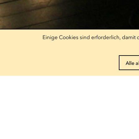
Einige Cookies sind erforderlich, dami
Alle 
Pass reservieren
Entdecke unser
Angebot
Escher Theater
Theater
— 122, rue de l'Alzette