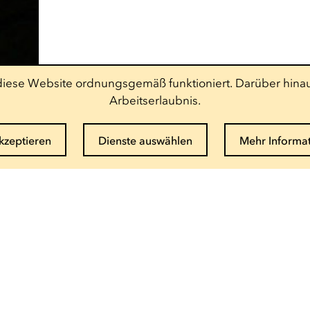
t diese Website ordnungsgemäß funktioniert. Darüber hinau
Arbeitserlaubnis.
akzeptieren
Dienste auswählen
Mehr Informa
Newsletter abonnieren
E-Mail eingeben
Info und Buchung
(+352) 27 54 - 5010 ou - 5020
Email senden