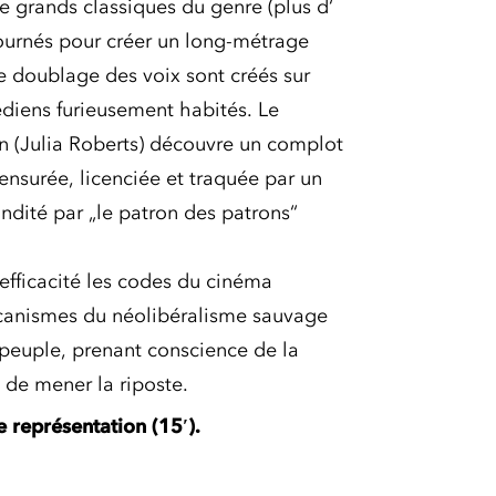
grands classiques du genre (plus d‘
ournés pour créer un long-métrage
le doublage des voix sont créés sur
diens furieusement habités. Le
on (Julia Roberts) découvre un complot
censurée, licenciée et traquée par un
ndité par „le patron des patrons“
fficacité les codes du cinéma
écanismes du néolibéralisme sauvage
 peuple, prenant conscience de la
 de mener la riposte.
re représentation (15′).