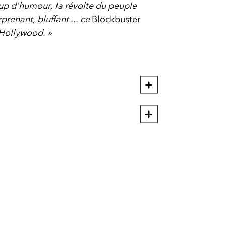
p d'humour, la révolte du peuple
rprenant, bluffant ... ce
Blockbuster
à Hollywood. »