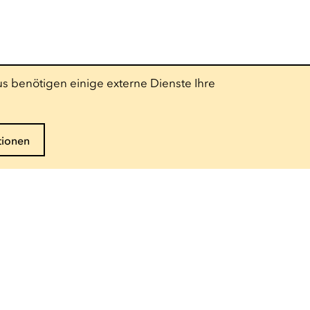
s benötigen einige externe Dienste Ihre
tionen
Folgen Sie uns
Pro-Bereich
Presse
Technischer Bereich