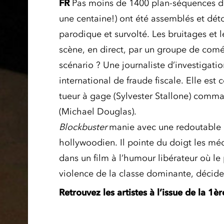
FR
Pas moins de 1400 plan-séquences de 
une centaine!) ont été assemblés et dét
parodique et survolté. Les bruitages et 
scène, en direct, par un groupe de comé
scénario ? Une journaliste d’investigati
international de fraude fiscale. Elle est 
tueur à gage (Sylvester Stallone) comma
(Michael Douglas).
Blockbuster
manie avec une redoutable e
hollywoodien. Il pointe du doigt les m
dans un film à l’humour libérateur où le
violence de la classe dominante, décide
Retrouvez
les artistes à l’issue de la 1è