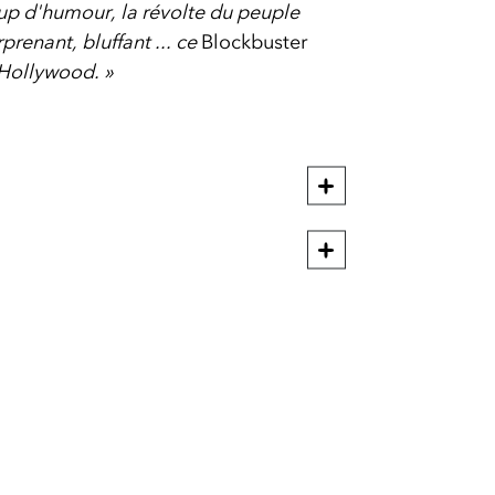
p d'humour, la révolte du peuple
rprenant, bluffant ... ce
Blockbuster
à Hollywood. »