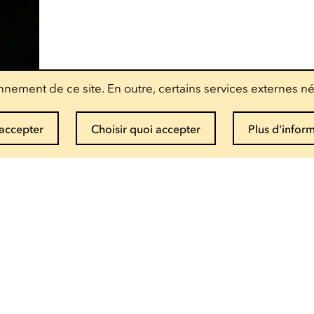
nement de ce site. En outre, certains services externes né
accepter
Choisir quoi accepter
Plus d'infor
Recevoir la newsletter
Entrez votre mail
Infos et réservations
(+352) 27 54 - 5010 ou - 5020
Envoyer un mail
Brochure de saison pdf