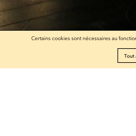
Certains cookies sont nécessaires au fonction
Tout 
Réservez vos pass !
Decouvrez nos offres
Escher Theater
Théâtre
— 122, rue de l'Alzette
4010 Esch-sur-Alzette
Ariston
— 9, rue Pierre Claude