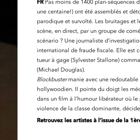
FR
Pas moins de 1400 plan-séquences de 
une centaine!) ont été assemblés et dét
parodique et survolté. Les bruitages et 
scène, en direct, par un groupe de comé
scénario ? Une journaliste d’investigati
international de fraude fiscale. Elle est 
tueur à gage (Sylvester Stallone) comma
(Michael Douglas).
Blockbuster
manie avec une redoutable e
hollywoodien. Il pointe du doigt les m
dans un film à l’humour libérateur où le
violence de la classe dominante, décide
Retrouvez
les artistes à l’issue de la 1è