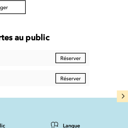
ager
tes au public
Réserver
Réserver
lic
Langue