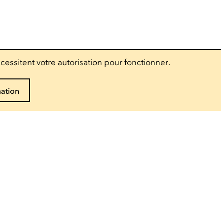
cessitent votre autorisation pour fonctionner.
mation
Suivez-nous
Accès pro
Presse
Espace technique
Groupes scolaires