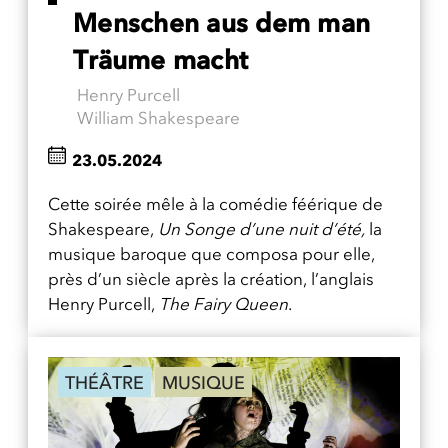
Menschen aus dem man
Träume macht
Henry Purcell
William Shakespeare
23.05.2024
Cette soirée mêle à la comédie féérique de
Shakespeare,
Un Songe d’une nuit d’été,
la
musique baroque que composa pour elle,
près d’un siècle après la création, l’anglais
Henry Purcell,
The Fairy Queen
.
THÉÂTRE
MUSIQUE