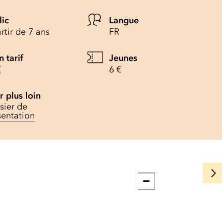
lic
Langue
rtir de 7 ans
FR
n tarif
Jeunes
€
6 €
r plus loin
sier de
sentation