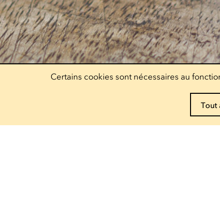
Certains cookies sont nécessaires au fonction
Tout 
Réservez vos pass !
Decouvrez nos offres
Escher Theater
Théâtre
— 122, rue de l'Alzette