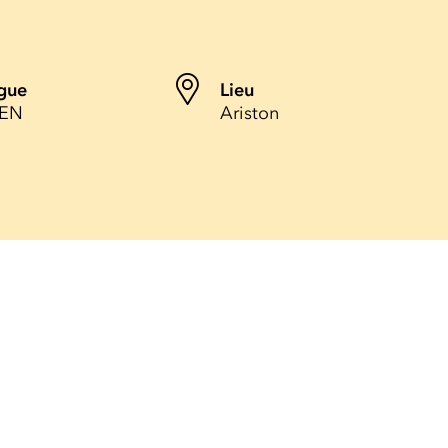
gue
Lieu
 EN
Ariston