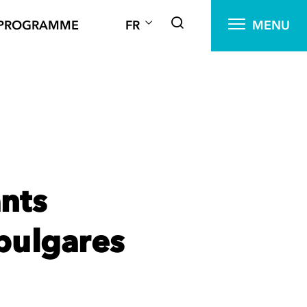
PROGRAMME
FR
MENU
ants
 bulgares