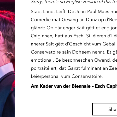
Sorry, there’s no English version of this te
Stad, Land, Léift: De Jean-Paul Maes hu
Comedie mat Gesang an Danz op d’Bee g
glänzt: Op där enger Säit gëtt et eng jo
Originnen, hatt aus Esch. Si léieren d’Lé
anerer Säit gëtt d’Geschicht vum Gebai 
Conservatoire säin Doheem nennt. Et gët
emotional. Ee besonneschen Owend, de
portraitéiert, dat Ganzt fulminant an Z
Léierpersonal vum Conservatoire.
Am Kader vun der Biennale – Esch Capit
Sha