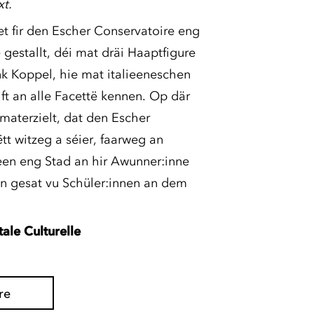
xt.
et fir den Escher Conservatoire eng
estallt, déi mat dräi Haaptfigure
nk Koppel, hie mat italieeneschen
ift an alle Facettë kennen. Op där
materzielt, dat den Escher
t witzeg a séier, faarweg an
en eng Stad an hir Awunner:inne
een gesat vu Schüler:innen an dem
ale Culturelle
re