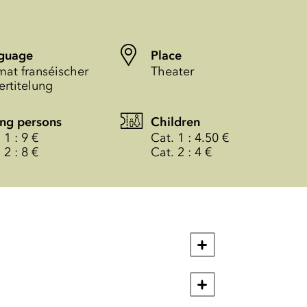
guage
Place
mat franséischer
Theater
ertitelung
ng persons
Children
 1 : 9 €
Cat. 1 : 4.50 €
 2 : 8 €
Cat. 2 : 4 €