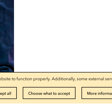
bsite to function properly. Additionally, some external ser
ept all
Choose what to accept
More informa