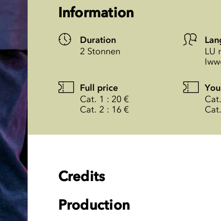
Information
Duration
Lan
2 Stonnen
LU 
Iww
Full price
You
Cat. 1 : 20 €
Cat.
Cat. 2 : 16 €
Cat.
Credits
Production