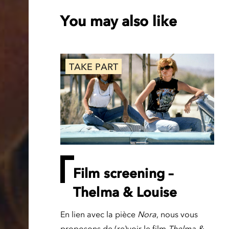
You may also like
TAKE PART
Film screening –
Thelma & Louise
En lien avec la pièce
Nora
, nous vous
proposons de (re)voir le film
Thelma &