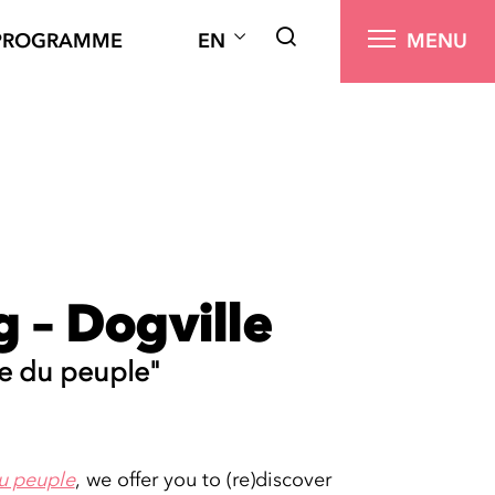
PROGRAMME
EN
MENU
g – Dogville
e du peuple"
u peuple
, we offer you to (re)discover