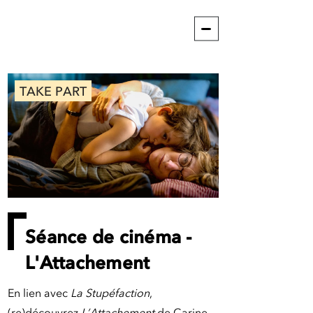
TAKE PART
Séance de cinéma -
L'Attachement
En lien avec
La Stupéfaction
,
(re)découvrez
L’Attachement
de Carine