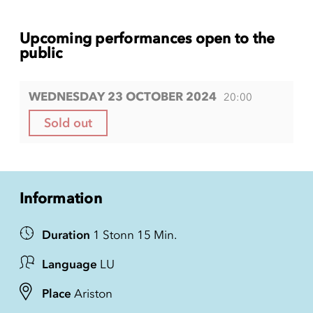
Upcoming performances open to the
public
WEDNESDAY 23 OCTOBER 2024
20:00
Sold out
Information
Duration
1 Stonn 15 Min.
Language
LU
Place
Ariston