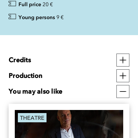
Full price
20 €
Young persons
9 €
Credits
Production
You may also like
THEATRE