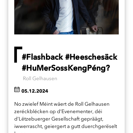
#Flashback #Heeschesäck
#HuMerSossKengPéng?
Roll Gelhausen
05.12.2024
No zwielef Méint wäert de Roll Gelhausen
zeréckblécken op d’Evenementer, déi
d’Lëtzebuerger Gesellschaft gepräägt,
iwwerrascht, geiergert a gutt duerchgerëselt