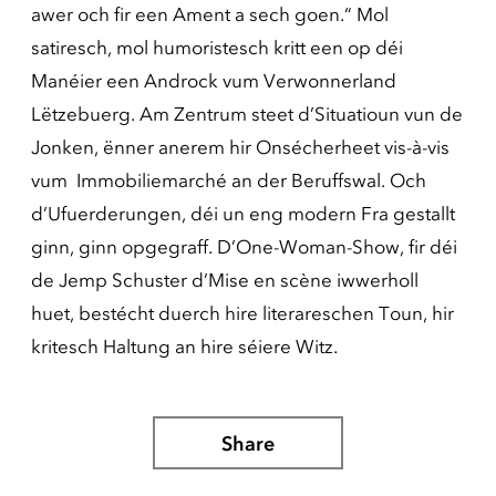
awer och fir een Ament a sech goen.“ Mol
satiresch, mol humoristesch kritt een op déi
Manéier een Androck vum Verwonnerland
Lëtzebuerg. Am Zentrum steet d’Situatioun vun de
Jonken, ënner anerem hir Onsécherheet vis-à-vis
vum Immobiliemarché an der Beruffswal. Och
d’Ufuerderungen, déi un eng modern Fra gestallt
ginn, ginn opgegraff. D’One-Woman-Show, fir déi
de Jemp Schuster d’Mise en scène iwwerholl
huet, bestécht duerch hire literareschen Toun, hir
kritesch Haltung an hire séiere Witz.
Share