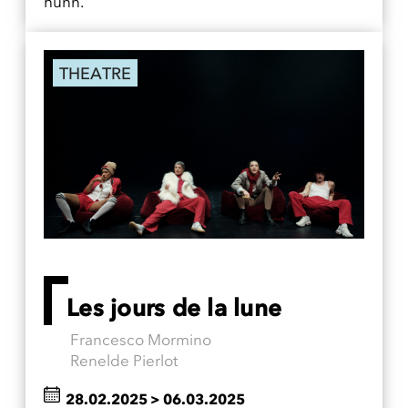
hunn.
THEATRE
Les jours de la lune
Francesco Mormino
Renelde Pierlot
28.02.2025
>
06.03.2025