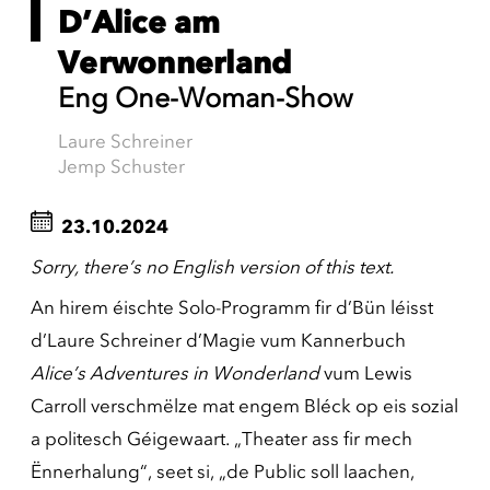
D’Alice am
Verwonnerland
Eng One-Woman-Show
Laure Schreiner
Jemp Schuster
23.10.2024
Sorry, there’s no English version of this text.
An hirem éischte Solo-Programm fir d’Bün léisst
d’Laure Schreiner d’Magie vum Kannerbuch
Alice’s Adventures in Wonderland
vum Lewis
Carroll verschmëlze mat engem Bléck op eis sozial
a politesch Géigewaart. „Theater ass fir mech
Ënnerhalung“, seet si, „de Public soll laachen,