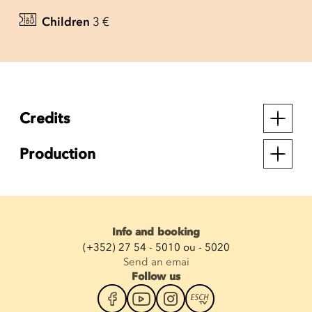
Children
3 €
Credits
Production
Info and booking
(+352) 27 54 - 5010 ou - 5020
Send an emai
Follow us