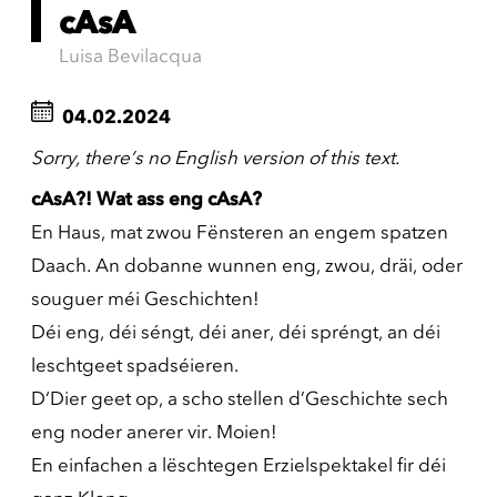
cAsA
Luisa Bevilacqua
04.02.2024
Sorry, there’s no English version of this text.
cAsA?! Wat ass eng cAsA?
En Haus, mat zwou Fënsteren an engem spatzen
Daach. An dobanne wunnen eng, zwou, dräi, oder
souguer méi Geschichten!
Déi eng, déi séngt, déi aner, déi spréngt, an déi
leschtgeet spadséieren.
D‘Dier geet op, a scho stellen d’Geschichte sech
eng noder anerer vir. Moien!
En einfachen a lëschtegen Erzielspektakel fir déi