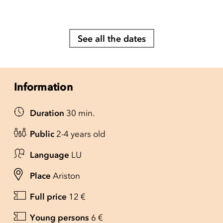
See all the dates
Information
Duration
30 min.
Public
2-4 years old
Language
LU
Place
Ariston
Full price
12 €
Young persons
6 €