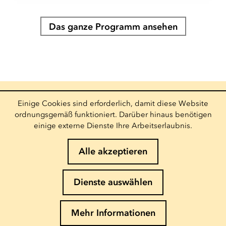
Das ganze Programm ansehen
Einige Cookies sind erforderlich, damit diese Website
Info und Buchung
ordnungsgemäß funktioniert. Darüber hinaus benötigen
(+352) 27 54 - 5010 ou - 5020
einige externe Dienste Ihre Arbeitserlaubnis.
Email senden
Folgen Sie uns
Alle akzeptieren
Newsletter abonnieren
Dienste auswählen
E-Mail eingeben
Mehr Informationen