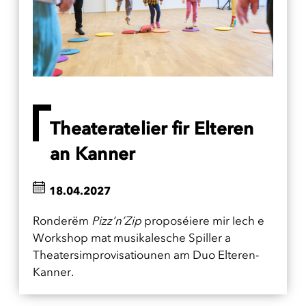
Theateratelier fir Elteren
an Kanner
18.04.2027
Ronderëm
Pizz’n’Zip
proposéiere mir Iech e
Workshop mat musikalesche Spiller a
Theatersimprovisatiounen am Duo Elteren-
Kanner.