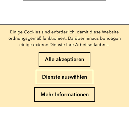
Einige Cookies sind erforderlich, damit diese Website
ordnungsgemäß funktioniert. Darüber hinaus benötigen
Info und Buchung
einige externe Dienste Ihre Arbeitserlaubnis.
(+352) 27 54 - 5010 ou - 5020
Email senden
Alle akzeptieren
Folgen Sie uns
Dienste auswählen
Newsletter abonnieren
E-Mail eingeben
Mehr Informationen
Impressum
Cookies-Richtlinie