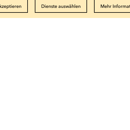
akzeptieren
Dienste auswählen
Mehr Informa
Newsletter abonnieren
E-Mail eingeben
Info und Buchung
(+352) 27 54 - 5010 ou - 5020
Email senden
Saisonbroschüre als PDF