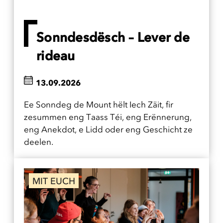
Sonndesdësch – Lever de
rideau
13.09.2026
Ee Sonndeg de Mount hëlt Iech Zäit, fir
zesummen eng Taass Téi, eng Erënnerung,
eng Anekdot, e Lidd oder eng Geschicht ze
deelen.
MIT EUCH