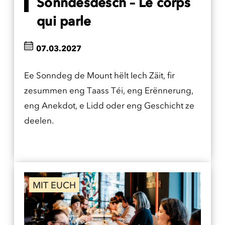
Sonndesdësch – Le corps
qui parle
07.03.2027
Ee Sonndeg de Mount hëlt Iech Zäit, fir
zesummen eng Taass Téi, eng Erënnerung,
eng Anekdot, e Lidd oder eng Geschicht ze
deelen.
MIT EUCH