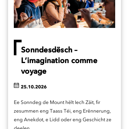
Sonndesdësch –
L’imagination comme
voyage
25.10.2026
Ee Sonndeg de Mount hëlt Iech Zäit, fir
zesummen eng Taass Téi, eng Erënnerung,
eng Anekdot, e Lidd oder eng Geschicht ze
deelen.