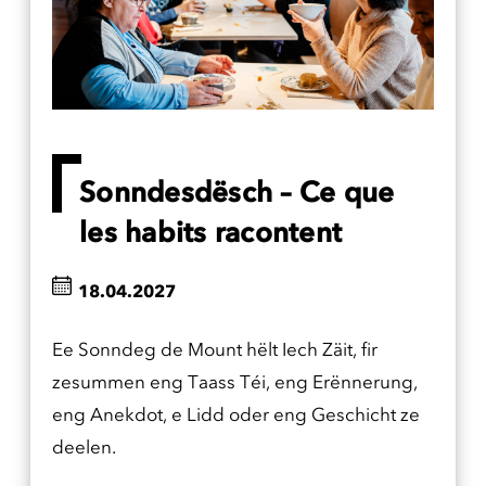
Sonndesdësch – Ce que
les habits racontent
18.04.2027
Ee Sonndeg de Mount hëlt Iech Zäit, fir
zesummen eng Taass Téi, eng Erënnerung,
eng Anekdot, e Lidd oder eng Geschicht ze
deelen.