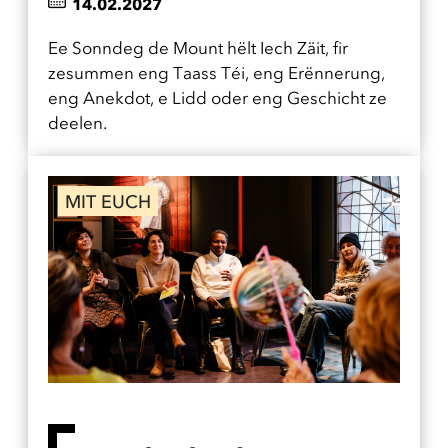
14.02.2027
Ee Sonndeg de Mount hëlt Iech Zäit, fir
zesummen eng Taass Téi, eng Erënnerung,
eng Anekdot, e Lidd oder eng Geschicht ze
deelen.
MIT EUCH