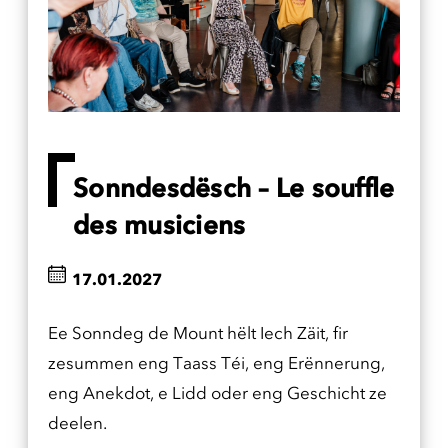
Sonndesdësch – Le souffle
des musiciens
17.01.2027
Ee Sonndeg de Mount hëlt Iech Zäit, fir
zesummen eng Taass Téi, eng Erënnerung,
eng Anekdot, e Lidd oder eng Geschicht ze
deelen.