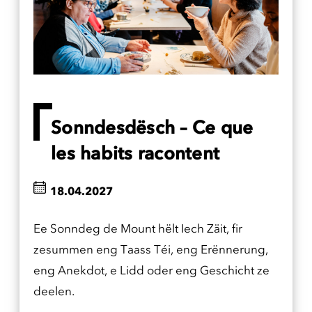
Sonndesdësch – Ce que
les habits racontent
18.04.2027
Ee Sonndeg de Mount hëlt Iech Zäit, fir
zesummen eng Taass Téi, eng Erënnerung,
eng Anekdot, e Lidd oder eng Geschicht ze
deelen.