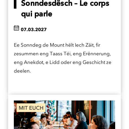
Sonndesdësch – Le corps
qui parle
07.03.2027
Ee Sonndeg de Mount hëlt Iech Zäit, fir
zesummen eng Taass Téi, eng Erënnerung,
eng Anekdot, e Lidd oder eng Geschicht ze
deelen.
MIT EUCH