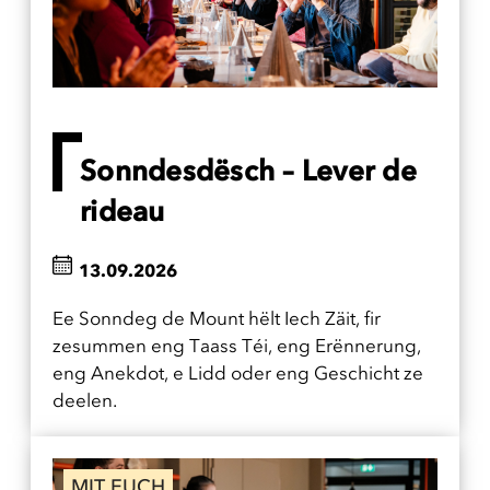
Sonndesdësch – Lever de
rideau
13.09.2026
Ee Sonndeg de Mount hëlt Iech Zäit, fir
zesummen eng Taass Téi, eng Erënnerung,
eng Anekdot, e Lidd oder eng Geschicht ze
deelen.
MIT EUCH