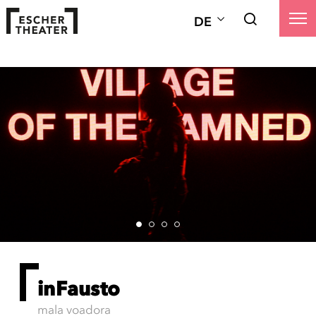
DE
inFausto
mala voadora