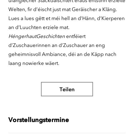
ufänglecher Stackdäischtert eraus entstinn erzielte
Welten, fir d’éischt just mat Geräischer a Kläng.
Lues a lues gëtt et méi hell an d’Hänn, d’Kierperen
an d‘Luuchten erziele mat.
HéngerhautGeschichten
entféiert
d’Zuschauerinnen an d‘Zuschauer an eng
geheimnisvoll Ambiance, déi an de Käpp nach
laang nowierke wäert.
Teilen
Vorstellungstermine