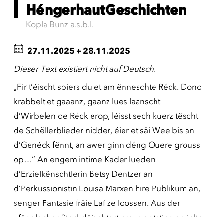
HéngerhautGeschichten
Kopla Bunz a.s.b.l.
27.11.2025
+
28.11.2025
Dieser Text existiert nicht auf Deutsch.
„Fir t’éischt spiers du et am ënneschte Réck. Dono
krabbelt et gaaanz, gaanz lues laanscht
d’Wirbelen de Réck erop, léisst sech kuerz tëscht
de Schëllerblieder nidder, éier et säi Wee bis an
d’Genéck fënnt, an awer ginn déng Ouere grouss
op…“ An engem intime Kader lueden
d’Erzielkënschtlerin Betsy Dentzer an
d’Perkussionistin Louisa Marxen hire Publikum an,
senger Fantasie fräie Laf ze loossen. Aus der