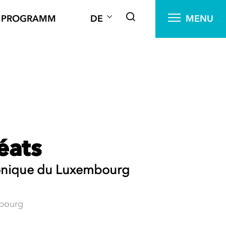
PROGRAMM
DE
MENU
éats
monique du Luxembourg
bourg