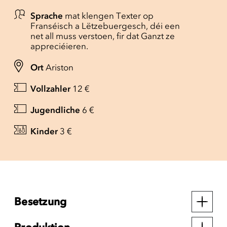
Sprache
mat klengen Texter op
Franséisch a Lëtzebuergesch, déi een
net all muss verstoen, fir dat Ganzt ze
appreciéieren.
Ort
Ariston
Vollzahler
12 €
Jugendliche
6 €
Kinder
3 €
Besetzung