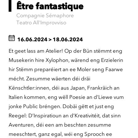
Être fantastique
Compagnie Sémaphore
Teatro All'Improvviso
16.06.2024
>
18.06.2024
Et geet lass am Atelier! Op der Bün stëmmt eng
Musekerin hire Xylophon, wärend eng Erzielerin
hir Stëmm preparéiert an ee Moler seng Faarwe
mécht. Zesumme wäerten déi dräi
Kënschtler:innen, déi aus Japan, Frankräich an
Italien kommen, eng wëll Poesie an d’Liewe vum
jonke Public bréngen. Dobäi gëtt et just eng
Reegel: D’Inspiratioun an d’Kreativitéit, dat sinn
Aventuren, déi een am beschten zesumme
meeschtert, ganz egal, wéi eng Sprooch ee