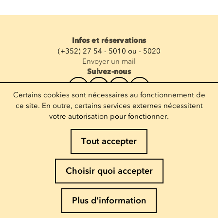
Infos et réservations
(+352) 27 54 - 5010 ou - 5020
Envoyer un mail
Suivez-nous
Certains cookies sont nécessaires au fonctionnement de
Recevoir la newsletter
ce site. En outre, certains services externes nécessitent
votre autorisation pour fonctionner.
Entrez votre mail
Tout accepter
Mentions légales
Choisir quoi accepter
Politique de Cookies
Politique de confidentialité
Plus d'information