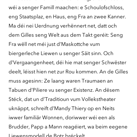
wéi a senger Famill maachen: e Schoulofschloss,
eng Staatsplaz, en Haus, eng Fra an zwee Kanner.
Ma déi nei Uerdnung verhënnert net, datt och
dem Gilles seng Welt aus dem Takt geréit: Seng
Fra wëll net méi just d’Maskottche vum
biergerleche Liewen u senger Säit sinn. Och
d’Vergaangenheet, déi hie mat senger Schwëster
deelt, léisst hien net zur Rou kommen. An de Gilles
muss agesinn: Ze laang waren Traumaen an
Tabuen d’Piliere vu senger Existenz. An dësem
Stéck, dat un d’Traditioun vum Vollekstheater
uknäppt, schreift d’Mandy Thiery op en Neits
iwwer familiär Wonnen, doriwwer wéi een als
Brudder, Papp a Mann reagéiert, wa beim eegene
Liewensmodell de Botz bréckelt.