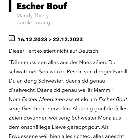
Escher Bouf
Mandy Thiery
Carole Lorang
16.12.2023
>
22.12.2023
Dieser Text existiert nicht auf Deutsch.
“Däer muss een alles aus der Nues zéien. Du
schwätz net. Sou wéi de Rescht vun denger Famill.
Du an deng Schwëster, däer sidd genau
d’selwecht. Däer sidd genau wéi är Mamm.“
Nom
Escher Meedchen
ass et elo um
Escher Bouf
seng Geschicht z’erzielen. Als Jong gouf de Gilles
Zeien dovunner, wéi seng Schwëster Mona aus
dem onschëllege Liewe gerappt gouf. Als
Erwuessene wëll hien alles richteg, alles anescht