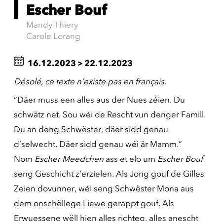
Escher Bouf
Mandy Thiery
Carole Lorang
16.12.2023
>
22.12.2023
Désolé, ce texte n’existe pas en français.
“Däer muss een alles aus der Nues zéien. Du
schwätz net. Sou wéi de Rescht vun denger Famill.
Du an deng Schwëster, däer sidd genau
d’selwecht. Däer sidd genau wéi är Mamm.“
Nom
Escher Meedchen
ass et elo um
Escher Bouf
seng Geschicht z’erzielen. Als Jong gouf de Gilles
Zeien dovunner, wéi seng Schwëster Mona aus
dem onschëllege Liewe gerappt gouf. Als
Erwuessene wëll hien alles richteg, alles anescht