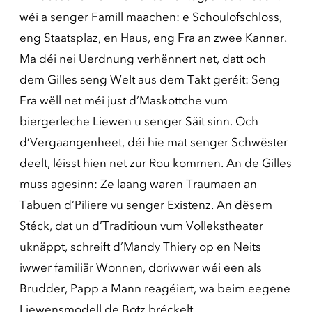
wéi a senger Famill maachen: e Schoulofschloss,
eng Staatsplaz, en Haus, eng Fra an zwee Kanner.
Ma déi nei Uerdnung verhënnert net, datt och
dem Gilles seng Welt aus dem Takt geréit: Seng
Fra wëll net méi just d’Maskottche vum
biergerleche Liewen u senger Säit sinn. Och
d’Vergaangenheet, déi hie mat senger Schwëster
deelt, léisst hien net zur Rou kommen. An de Gilles
muss agesinn: Ze laang waren Traumaen an
Tabuen d’Piliere vu senger Existenz. An dësem
Stéck, dat un d’Traditioun vum Vollekstheater
uknäppt, schreift d’Mandy Thiery op en Neits
iwwer familiär Wonnen, doriwwer wéi een als
Brudder, Papp a Mann reagéiert, wa beim eegene
Liewensmodell de Botz bréckelt.