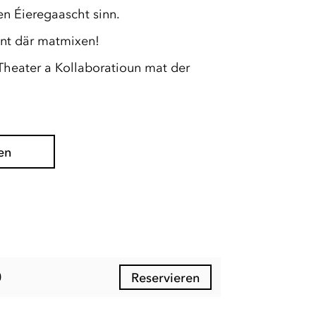
sen Éieregaascht sinn.
ënnt där matmixen!
Theater a Kollaboratioun mat der
en
0
Reservieren