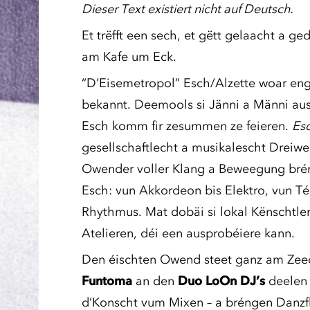
Dieser Text existiert nicht auf Deutsch.
Et trëfft een sech, et gëtt gelaacht a ge
am Kafe um Eck.
“D’Eisemetropol” Esch/Alzette woar eng 
bekannt. Deemools si Jänni a Männi au
Esch komm fir zesummen ze feieren.
Esc
gesellschaftlecht a musikalescht Dreiw
Owender voller Klang a Beweegung brén
Esch: vun Akkordeon bis Elektro, vun Té
Rhythmus. Mat dobäi si lokal Kënschtle
Atelieren, déi een ausprobéiere kann.
Den éischten Owend steet ganz am Ze
Funtoma
an den
Duo LoOn DJ’s
deelen 
d’Konscht vum Mixen – a bréngen Danzf