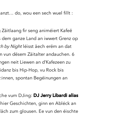
danzt… do, wou een sech wuel fillt :
Zäitlaang fir seng animéiert Kafeë
s dem ganze Land an iwwert Grenz op
h by Night
léisst äech erëm an dat
en vun dësem Zäitalter andauchen. 6
gen neit Liewen an d’Kafezeen zu
idanz bis Hip-Hop, vu Rock bis
r:innen, spontan Begéinungen an
eche vum DJing:
DJ Jerry Libardi alias
hier Geschichten, ginn en Abléck an
läch zum glousen. Ee vun den éischte