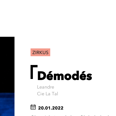
ZIRKUS
Démodés
Leandre
Cie La Tal
20.01.2022