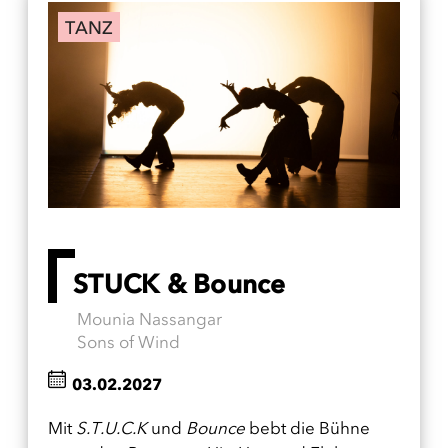
TANZ
STUCK & Bounce
Mounia Nassangar
Sons of Wind
03.02.2027
Mit
S.T.U.C.K
und
Bounce
bebt die Bühne