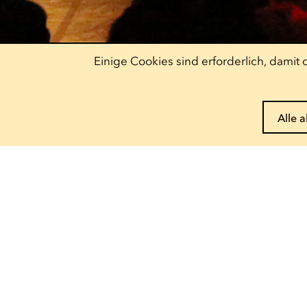
Einige Cookies sind erforderlich, dami
Alle 
Pass reservieren
Entdecke unser
Angebot
Escher Theater
Theater
— 122, rue de l'Alzette
4010 Esch-sur-Alzette
Ariston
— 9, rue Pierre Claude