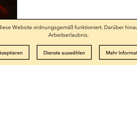
t diese Website ordnungsgemäß funktioniert. Darüber hinau
Arbeitserlaubnis.
akzeptieren
Dienste auswählen
Mehr Informa
Newsletter abonnieren
E-Mail eingeben
Info und Buchung
(+352) 27 54 - 5010 ou - 5020
Email senden
Saisonbroschüre als PDF