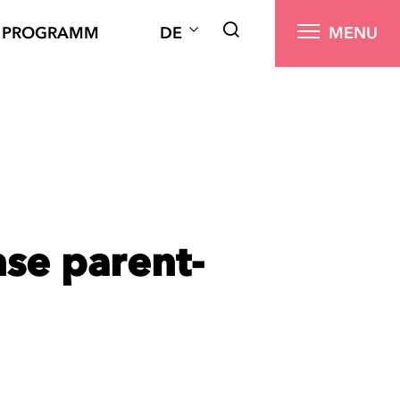
PROGRAMM
DE
MENU
nse parent-