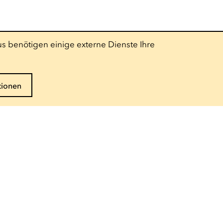
s benötigen einige externe Dienste Ihre
tionen
Folgen Sie uns
Pro-Bereich
Presse
Technischer Bereich
Schulgruppe